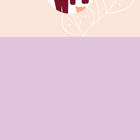
Clinique Sainte Marthe Saint Josep
Télécharger le dossier de pré-admission
Clinique Sainte Marthe - Saint Joseph
Association Germaine Reboul-Lachaux
9, traverse du Canet
13014 Marseille
Tél. 04 91 98 10 27
Contact